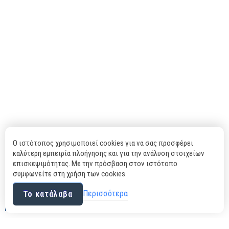
Ο ιστότοπος χρησιμοποιεί cookies για να σας προσφέρει
ΣΧΕΤΙΚΆ
καλύτερη εμπειρία πλοήγησης και για την ανάλυση στοιχείων
επισκεψιμότητας. Με την πρόσβαση στον ιστότοπο
ΌΡΟΙ ΧΡΉΣΗΣ
συμφωνείτε στη χρήση των cookies.
ΠΡΟΣΩΠΙΚΆ ΔΕΔΟΜΈΝΑ
Περισσότερα
Το κατάλαβα
ΗΘΙΚΈΣ ΔΕΣΜΕΎΣΕΙΣ - ΚΏΔΙΚΑΣ ΤΙΜΉΣ
ΣΥΧΝΈΣ ΕΡΩΤΉΣΕΙΣ